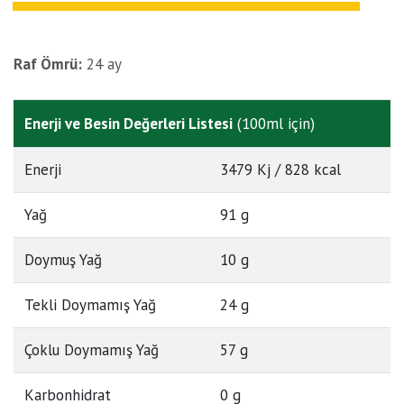
Raf Ömrü:
24 ay
Enerji ve Besin Değerleri Listesi
(100ml için)
Enerji
3479 Kj / 828 kcal
Yağ
91 g
Doymuş Yağ
10 g
Tekli Doymamış Yağ
24 g
Çoklu Doymamış Yağ
57 g
Karbonhidrat
0 g