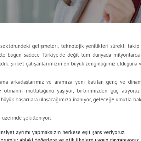
ektöründeki gelişmeleri, teknolojik yenilikleri sürekli taki
zle bugün sadece Türkiye’de değil tüm dünyada milyonlarca i
ıldık. Şirket çalışanlarımızın en büyük zenginliğimiz olduğun
lışma arkadaşlarımız ve aramıza yeni katılan genç ve dinam
e olmanın mutluluğunu yaşıyor, birbirimizden güç alıyoruz.
büyük başarılara ulaşacağımıza inanıyor, geleceğe umutla bak
 üzerinde şekilleniyor:
 cinsiyet ayrımı yapmaksızın herkese eşit şans veriyoruz.
sorumlu; ahlaki değerlere ve etik ilkelere uygun davranıyoruz.