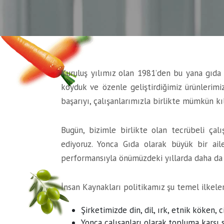
Kuruluş yılımız olan 1981’den bu yana gıda s
koyduk ve özenle geliştirdiğimiz ürünlerimi
başarıyı, çalışanlarımızla birlikte mümkün k
Bugün, bizimle birlikte olan tecrübeli ça
ediyoruz. Yonca Gıda olarak büyük bir ail
performansıyla önümüzdeki yıllarda daha da 
İnsan Kaynakları politikamız şu temel ilkeler
Şirketimizde din, dil, ırk, etnik köken,
Yonca çalışanları olarak topluma karşı 