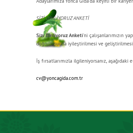
Adaylarımıza Yonca Gıda’da keyifli bir kariye
SİZİ DİNLİYORUZ ANKETİ
Sizi Dinliyoruz Anketi
'ni çalışanlarımızın ya
doğrultusunda iyileştirilmesi ve geliştirilmes
İş fırsatlarımızla ilgileniyorsanız, aşağıdaki
cv@yoncagida.com.tr