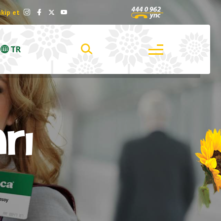
akip et
TR
rı