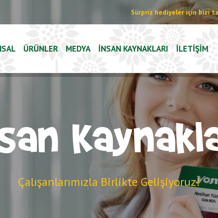
Sürpriz hediyeler için bizi t
MSAL
ÜRÜNLER
MEDYA
İNSAN KAYNAKLARI
İLETİŞİM
nsan Kaynakla
Çalışanlarımızla Birlikte Gelişiyoruz!