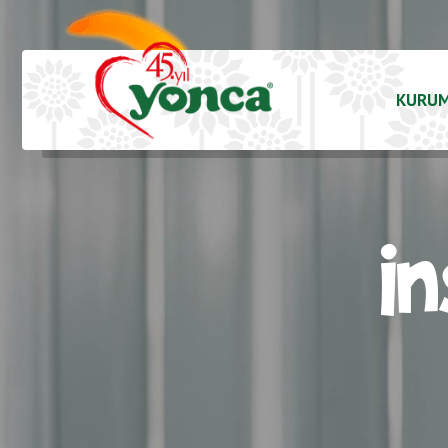
KURU
İ