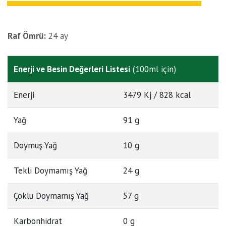
Raf Ömrü:
24 ay
Enerji ve Besin Değerleri Listesi
(100ml için)
Enerji
3479 Kj / 828 kcal
Yağ
91 g
Doymuş Yağ
10 g
Tekli Doymamış Yağ
24 g
Çoklu Doymamış Yağ
57 g
Karbonhidrat
0 g