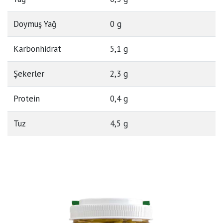
Doymuş Yağ
0 g
Karbonhidrat
5,1 g
Şekerler
2,3 g
Protein
0,4 g
Tuz
4,5 g