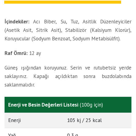
İçindekiler:
Acı Biber, Su, Tuz, Asitlik Düzenleyiciler
(Asetik Asit, Sitrik Asit), Stabilizör (Kalsiyum Klorür),
Koruyucular (Sodyum Benzoat, Sodyum Metabisülfit).
Raf Ömrü:
12 ay
Güneş ışığından koruyunuz. Serin ve rutubetsiz yerde
saklayınız. Kapağı açıldıktan sonra buzdolabında
saklanmalıdır.
Enerji ve Besin Değerleri Listesi
(100g için)
Enerji
105 kj / 25 kcal
Yağ
0,3 g