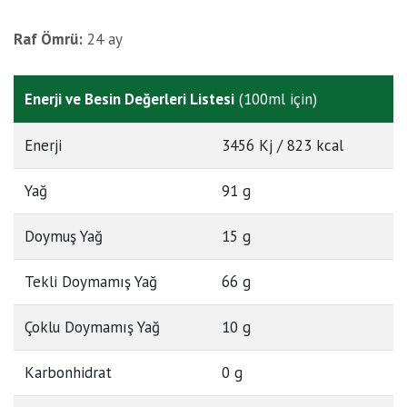
Raf Ömrü:
24 ay
Enerji ve Besin Değerleri Listesi
(100ml için)
Enerji
3456 Kj / 823 kcal
Yağ
91 g
Doymuş Yağ
15 g
Tekli Doymamış Yağ
66 g
Çoklu Doymamış Yağ
10 g
Karbonhidrat
0 g