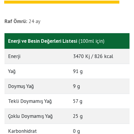
Raf Ömrü:
24 ay
Enerji ve Besin Değerleri Listesi
(100ml için)
Enerji
3470 Kj / 826 kcal
Yağ
91 g
Doymuş Yağ
9 g
Tekli Doymamış Yağ
57 g
Çoklu Doymamış Yağ
25 g
Karbonhidrat
0 g