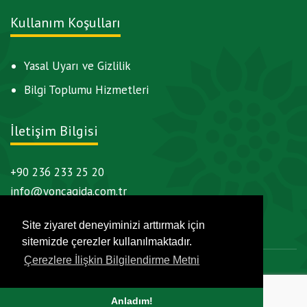
Kullanım Koşulları
Yasal Uyarı ve Gizlilik
Bilgi Toplumu Hizmetleri
İletişim Bilgisi
+90 236 233 25 20
info@yoncagida.com.tr
Site ziyaret deneyiminizi arttırmak için
sitemizde çerezler kullanılmaktadır.
Çerezlere İlişkin Bilgilendirme Metni
Copyright © 2026 Yonca Gıda | Tüm hakları saklıdır.
by
Mikado
&
BHF
Anladım!